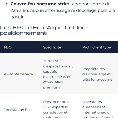
Couvre-feu nocturne strict
: aéroport fermé de
22h à 6h. Aucun atterrissage ni décollage possible
la nuit.
Les FBO d’EuroAirport et leur
positionnement
FBO
Spécificité
Profil client type
21 200 m²
d’espace hangar,
Propriétaires
capable
AMAC Aerospace
d’avions large et
d’accueillir A380
ultra long-courrier
et 747. MRO
premium
Présent depuis
Opérateurs
1967, expertise
européens et
Jet Aviation Basel
complétion et
internationaux,
maintenance
gestion d’aéronefs