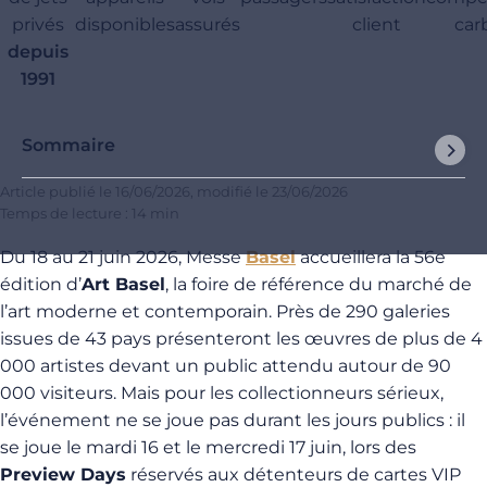
privés
disponibles
assurés
client
car
depuis
1991
Sommaire
Article publié le
16/06/2026
, modifié le
23/06/2026
Temps de lecture : 14 min
Du 18 au 21 juin 2026, Messe
Basel
accueillera la 56e
édition d’
Art Basel
, la foire de référence du marché de
l’art moderne et contemporain. Près de 290 galeries
issues de 43 pays présenteront les œuvres de plus de 4
000 artistes devant un public attendu autour de 90
000 visiteurs. Mais pour les collectionneurs sérieux,
l’événement ne se joue pas durant les jours publics : il
se joue le mardi 16 et le mercredi 17 juin, lors des
Preview Days
réservés aux détenteurs de cartes VIP