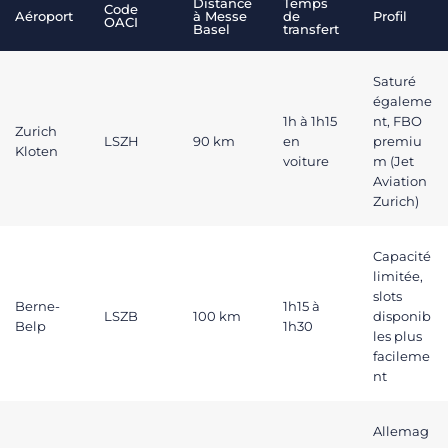
Distance
Temps
Code
Aéroport
à Messe
de
Profil
OACI
Basel
transfert
Saturé
égaleme
1h à 1h15
nt, FBO
Zurich
LSZH
90 km
en
premiu
Kloten
voiture
m (Jet
Aviation
Zurich)
Capacité
limitée,
slots
Berne-
1h15 à
LSZB
100 km
disponib
Belp
1h30
les plus
facileme
nt
Allemag