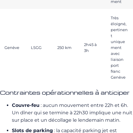
ment
Très
éloigné,
pertinen
t
unique
2h45 à
Genève
LSGG
250 km
ment
3h
avec
liaison
port
franc
Genève
Contraintes opérationnelles à anticiper
Couvre-feu
: aucun mouvement entre 22h et 6h.
Un dîner qui se termine à 22h30 implique une nuit
sur place et un décollage le lendemain matin.
Slots de parking
: la capacité parking jet est