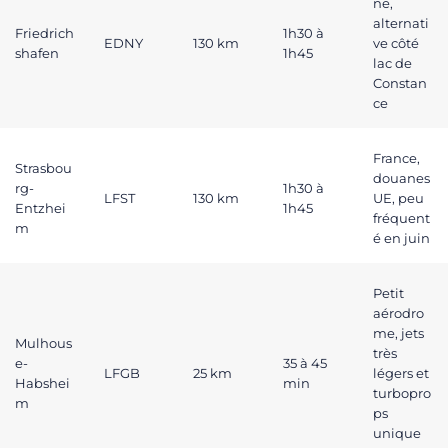
ne,
alternati
Friedrich
1h30 à
EDNY
130 km
ve côté
shafen
1h45
lac de
Constan
ce
France,
Strasbou
douanes
rg-
1h30 à
LFST
130 km
UE, peu
Entzhei
1h45
fréquent
m
é en juin
Petit
aérodro
me, jets
Mulhous
très
e-
35 à 45
LFGB
25 km
légers et
Habshei
min
turbopro
m
ps
unique